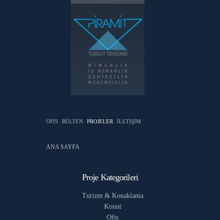
Skip to
main
content
OFİS
BÜLTEN
PROJELER
İLETİŞİM
You are here
ANA SAYFA
Proje Kategorileri
Turizm & Konaklama
Konut
Ofis